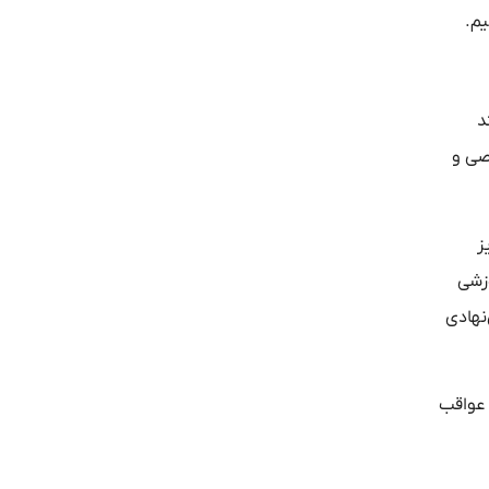
یم.
د
صی و
ز
وزشی
نهادی
 عواقب