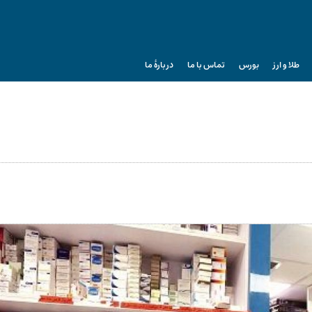
طلا و ارز
بورس
تماس با ما
دربارۀ ما