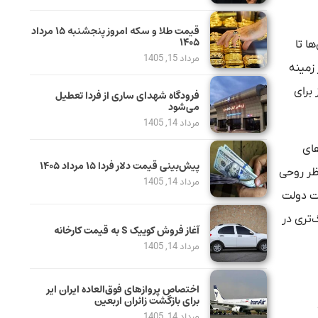
قیمت طلا و سکه امروز پنجشنبه ۱۵ مرداد
۱۴۰۵
ا تا
مرداد 15, 1405
 زمینه
برای
فرودگاه شهدای ساری از فردا تعطیل
می‌شود
مرداد 14, 1405
های
پیش‌بینی قیمت دلار فردا ۱۵ مرداد ۱۴۰۵
نظر روحی
مرداد 14, 1405
یت دولت
‌تری در
آغاز فروش کوییک S به قیمت کارخانه
مرداد 14, 1405
اختصاص پروازهای فوق‌العاده ایران ایر
برای بازگشت زائران اربعین
مرداد 14, 1405