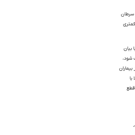
 سرطان
کمتری
 بیان
ف شود،
ش می‌رسد. یکی از بیماران
با
 قطع