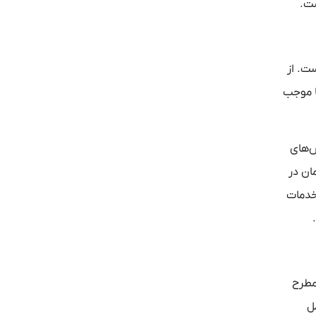
ست.
ست. از
ا موجب
ش‌های
ان در
خدمات
ی مطرح
ل