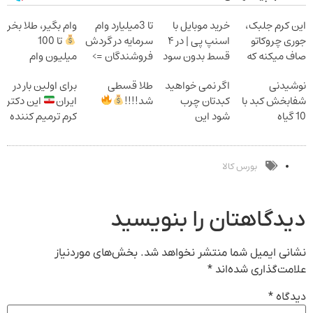
این کرم جلبک،
خرید موبایل با
تا 3میلیارد وام
وام بگیر، طلا بخر
جوری چروکاتو
اسنپ پی | در ۴
سرمایه در گردش
تا 100
صاف میکنه که
قسط بدون سود
فروشندگان =>
میلیون وام
انگار بوتاکس
و کارمزد!
فروشگاهت رو
فوری بدون
نوشیدنی
اگر نمی خواهید
طلا قسطی
برای اولین بار در
کردی!(تخفیف
ثبت کن
ضامن
شفابخش کبد با
کبدتان چرب
شد!!!!
ایران
این دکتر
ویژه)
10 گیاه
شود این
کرم ترمیم کننده
موثر(تخفیف تا
نوشیدنی خوش
23 روزه ساخت!
امشب)
طعم را بنوشید
بورس کالا
دیدگاهتان را بنویسید
نشانی ایمیل شما منتشر نخواهد شد.
بخش‌های موردنیاز
علامت‌گذاری شده‌اند
*
دیدگاه
*