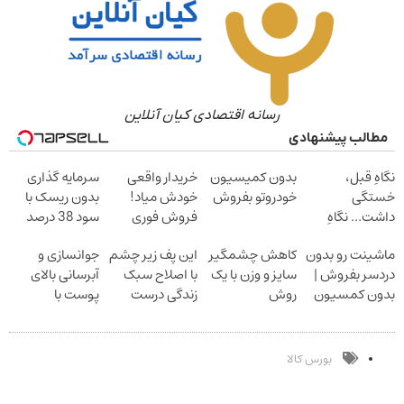
رسانه اقتصادی کیان آنلاین
مطالب پیشنهادی
نگاهِ قبل،
بدون کمیسیون
خریدار واقعی
سرمایه گذاری
خستگی
خودروتو بفروش
خودش میاد!
بدون ریسک با
داشت... نگاهِ
فروش فوری
سود 38 درصد
بعد، انرژی داره
ماشین در همراه
سالانه
ماشینت رو بدون
کاهش چشمگیر
این پف زیر چشم
جوانسازی و
بلفا با 25%
مکانیک
دردسر بفروش |
سایز و وزن با یک
با اصلاح سبک
آبرسانی بالای
تخفیف
بدون کمسیون
روش
زندگی درست
پوست با
خانگی60%تخفیف
بشو نیست
اسپیرولینا
مشاوره رایگان
بگیر
بورس کالا