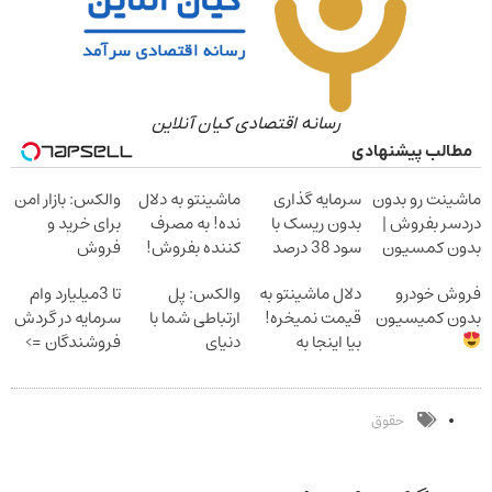
رسانه اقتصادی کیان آنلاین
مطالب پیشنهادی
ماشینت رو بدون
سرمایه گذاری
ماشینتو به دلال
والکس: بازار امن
دردسر بفروش |
بدون ریسک با
نده! به مصرف
برای خرید و
بدون کمسیون
سود 38 درصد
کننده بفروش!
فروش
سالانه
بدون پاسخ به
دارایی‌های
فروش خودرو
دلال ماشینتو به
والکس: پل
تا 3میلیارد وام
یک تماس
دیجیتال
بدون کمیسیون
قیمت نمیخره!
ارتباطی شما با
سرمایه در گردش
بیا اینجا به
دنیای
فروشندگان =>
قیمت
سرمایه‌گذاری
فروشگاهت رو
بفروش*فقط
دیجیتال
ثبت کن
خریدار واقعی*
حقوق