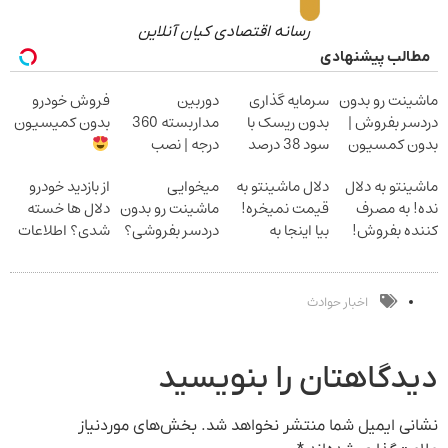
رسانه اقتصادی کیان آنلاین
مطالب پیشنهادی
ماشینت رو بدون
سرمایه گذاری
دوربین
فروش خودرو
دردسر بفروش |
بدون ریسک با
مداربسته 360
بدون کمیسیون
بدون کمسیون
سود 38 درصد
درجه | نصب
سالانه
آسان و راحت
ماشینتو به دلال
دلال ماشینتو به
میخوایی
از بازدید خودرو
نده! به مصرف
قیمت نمیخره!
ماشینت رو بدون
دلال ها خسته
کننده بفروش!
بیا اینجا به
دردسر بفروشی؟
شدی؟ اطلاعات
بدون پاسخ به
قیمت
بدون کمیسیون
ماشینت رو اینجا
یک تماس
بفروش*فقط
ثبت کن
خریدار واقعی*
اخبار حوادث
دیدگاهتان را بنویسید
نشانی ایمیل شما منتشر نخواهد شد.
بخش‌های موردنیاز