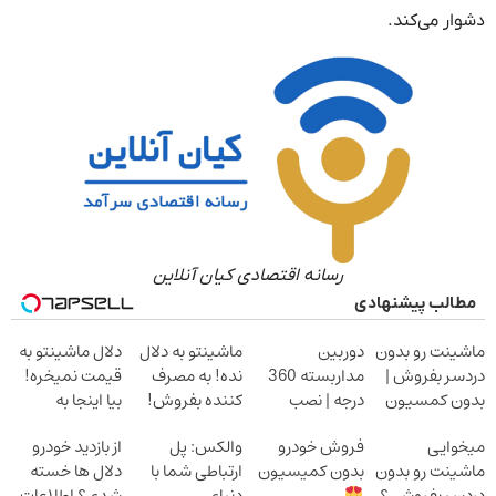
دشوار می‌کند.
رسانه اقتصادی کیان آنلاین
مطالب پیشنهادی
ماشینت رو بدون
دوربین
ماشینتو به دلال
دلال ماشینتو به
دردسر بفروش |
مداربسته 360
نده! به مصرف
قیمت نمیخره!
بدون کمسیون
درجه | نصب
کننده بفروش!
بیا اینجا به
آسان و راحت
بدون پاسخ به
قیمت
میخوایی
فروش خودرو
والکس: پل
از بازدید خودرو
یک تماس
بفروش*فقط
ماشینت رو بدون
بدون کمیسیون
ارتباطی شما با
دلال ها خسته
خریدار واقعی*
دردسر بفروشی؟
دنیای
شدی؟ اطلاعات