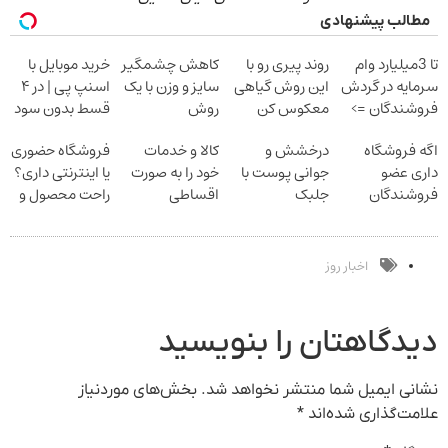
مطالب پیشنهادی
تا 3میلیارد وام
روند پیری رو با
کاهش چشمگیر
خرید موبایل با
سرمایه در گردش
این روش گیاهی
سایز و وزن با یک
اسنپ پی | در ۴
فروشندگان =>
معکوس کن
روش
قسط بدون سود
فروشگاهت رو
خانگی60%تخفیف
و کارمزد!
اگه فروشگاه
درخشش و
کالا و خدمات
فروشگاه حضوری
ثبت کن
داری عضو
جوانی پوست با
خود را به صورت
یا اینترنتی داری؟
فروشندگان
جلبک
اقساطی
راحت محصول و
دیجی پی شو 3
اسپیرولینا!
بفروشید
خدماتت رو
میلیارد وام بگیر
خرید محصول با
بفروش
تخفیف ویژه
اخبار روز
دیدگاهتان را بنویسید
نشانی ایمیل شما منتشر نخواهد شد.
بخش‌های موردنیاز
علامت‌گذاری شده‌اند
*