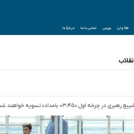
طلا و ارز
بورس
تماس با ما
دربارۀ ما
نقلاب
ول «۰۳:۴۵ بامداد» تسویه خواهند شد