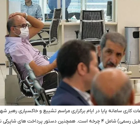
اعات کاری سامانه پایا در ایام برگزاری مراسم تشییع و خاکسپاری رهبر شه
انقلاب از تاریخ ۱۳ تا ۱۶ تیر ماه ۱۴۰۵ همانند روزهای عادی (غیرتعطیل رسمی) شامل ۴ چرخه است. همچنین دستور پرداخت های شا