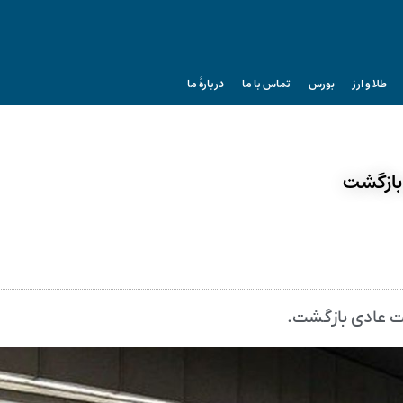
طلا و ارز
بورس
تماس با ما
دربارۀ ما
بازگشت