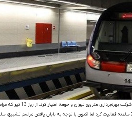
، هادی زند مدیر ارتباطات و امور بین‌الملل شرکت بهره‌برداری متروی تهران
و تشییع امام شهید در تهران آغاز شد، متروی تهران به صورت 24 ساعته فعالیت کرد اما اکنون با توجه به پایان یافتن مراسم تشییع،