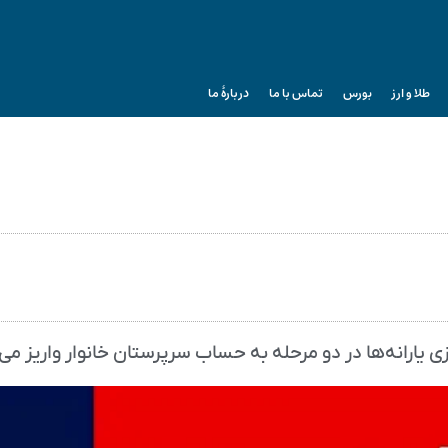
طلا و ارز
بورس
تماس با ما
دربارۀ ما