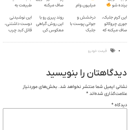
برنده شو
میلیون وام
صاف میکنه
طبیعت به
گردونه شانس
فوری بدون
انگار20سال
شما(خرید با
این کرم جلبک،
درخشش و
روند پیری رو با
این نوشیدنی
بدون پوچ
ضامن
جوون شدی
تخفیف ویژه)
جوری چروکاتو
جوانی پوست با
این روش گیاهی
دوست داشتنی،
لینک خرید
صاف میکنه که
جلبک
معکوس کن
قاتل کبد چرب
انگار بوتاکس
اسپیرولینا!
است(تخفیف50%ت
کردی!(تخفیف
خرید محصول با
امشب)
ویژه)
تخفیف ویژه
قیمت خودرو
دیدگاهتان را بنویسید
نشانی ایمیل شما منتشر نخواهد شد.
بخش‌های موردنیاز
علامت‌گذاری شده‌اند
*
دیدگاه
*