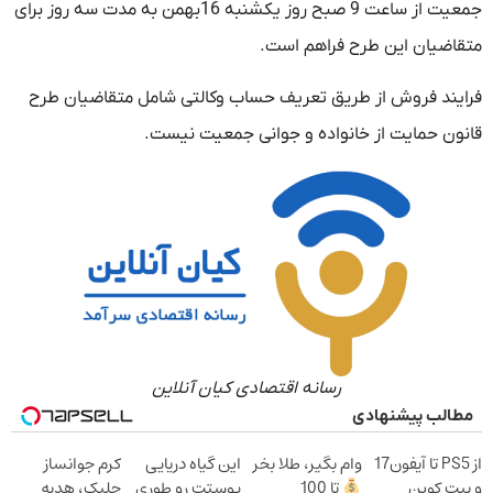
جمعيت از ساعت 9 صبح روز يكشنبه 16بهمن به مدت سه روز برای
متقاضيان اين طرح فراهم است.
فرايند فروش از طريق تعريف حساب وکالتی شامل متقاضيان طرح
قانون حمايت از خانواده و جوانی جمعيت نیست.
رسانه اقتصادی کیان آنلاین
مطالب پیشنهادی
از PS5 تا آیفون17
وام بگیر، طلا بخر
این گیاه دریایی
کرم جوانساز
و بیت کوین
تا 100
پوستت رو طوری
جلبک، هدیه