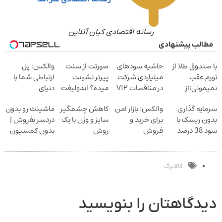
رسانه اقتصادی کیان آنلاین
مطالب پیشنهادی
با صندوق طلا از
حاشیه سودهای
صورتت از سنت
والکس: پل
تورم عقب
میلیاردی شرکت
پیرتر نشونت
ارتباطی شما با
نمیمونی؛از
در مناقصات VIP
میده؟ اندولیفت
دنیای
طلات سود بگیر
با اشتراکات
برش می‌گردونه
سرمایه‌گذاری
سرمایه گذاری
والکس: بازار امن
کاهش چشمگیر
ماشینت رو بدون
ایران تندر
دیجیتال
بدون ریسک با
برای خرید و
سایز و وزن با یک
دردسر بفروش |
سود 38 درصد
فروش
روش
بدون کمسیون
سالانه
دارایی‌های
خانگی60%تخفیف
دیجیتال
کالابرگ
دیدگاهتان را بنویسید