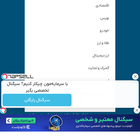
اقتصادی
بورس
خودرو
طلا و ارز
ارز دیجیتال
گمرک و تجارت
|
با سرمایه‌مون چیکار کنیم؟ سیگنال
تخصصی بگیر
خرید درب اتاق خواب
سیگنال رایگان
|
تمام حقوق مادی و معنوی این وب سایت
متعلق به «
کیان آنلاین
» است و استفاده غیر قانونی از آن پیگرد
قانونی دارد.
آدرس ایمیل: kiyanonline.ir@gmail.com