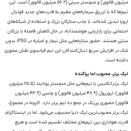
میلیون فالوور) و منچستر سیتی (۵۶.۲ میلیون فالوور) است. این
تیم‌ها که با تزریق سرمایه‌های عظیم به قدرت‌های جدید فوتبال
اروپا تبدیل شده‌اند، با جذب ستارگان بزرگ و استفاده از شبکه‌های
اجتماعی برای بازاریابی هوشمندانه، در حال کاهش فاصله با بزرگان
سنتی هستند. حضور ستاره‌هایی مثل نیمار و امباپه در PSG، بدون
شک در افزایش سریع دنبال‌کنندگان این تیم فرانسوی نقش محوری
داشته است.
لیگ برتر، محبوب اما پراکنده
لیگ برتر انگلیس با تیم‌هایی مثل منچستر یونایتد (۶۵.۵ میلیون
فالوور)، لیورپول (۴۸.۹ میلیون فالوور) و چلسی (۴۳.۹ میلیون
فالوور) حضوری پررنگ در جمع ده تیم برتر دارد. اگرچه در مجموع،
لیگ برتر محبوب‌ترین لیگ دنیا محسوب می‌شود، اما در اینستاگرام،
قدرت هواداری بین تیم‌های مختلف تقسیم شده است و هیچ