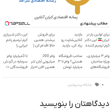
رسانه اقتصادی کیان آنلاین
مطالب پیشنهادی
برای اولین بار در
بازدید
برای فروش
این دکتر شیرازی
ایران
این دکتر
آنلاین‌شاپت رو
بیشتر، همین
کرم ترمیم زخم
کرم ترمیم کننده
زیاد کن، بازدید
حالا اقدام کن (
ایرانی را
23 روزه ساخت!
بالاتر = درآمد
ثبت نام کن )
ساخت!!!
وام ۳ میلیاردی،
صاحب فروشگاه
وام 200
تا 3میلیارد وام
بیشتر
ویژه صاحبان
هستی؟ وام تا ۳
میلیونی آبان تتر.
سرمایه در گردش
فروشگاه‌های
میلیارد تومان
همین الان احراز
فروشندگان =>
آنلاین و حضوری
بگیر
هویت کن!
فروشگاهت رو
ثبت کن
باشگاه پرسپولیس
دیدگاهتان را بنویسید