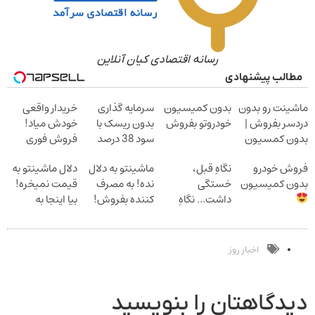
رسانه اقتصادی کیان آنلاین
مطالب پیشنهادی
ماشینت رو بدون
بدون کمیسیون
سرمایه گذاری
خریدار واقعی
دردسر بفروش |
خودروتو بفروش
بدون ریسک با
خودش میاد!
بدون کمسیون
سود 38 درصد
فروش فوری
سالانه
ماشین در همراه
فروش خودرو
نگاهِ قبل،
ماشینتو به دلال
دلال ماشینتو به
مکانیک
بدون کمیسیون
خستگی
نده! به مصرف
قیمت نمیخره!
داشت... نگاهِ
کننده بفروش!
بیا اینجا به
بعد، انرژی داره
بدون پاسخ به
قیمت
بلفا با 25%
یک تماس
بفروش*فقط
تخفیف
خریدار واقعی*
اخبار روز
دیدگاهتان را بنویسید