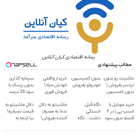
رسانه اقتصادی کیان آنلاین
مطالب پیشنهادی
ماشینت رو بدون
بدون کمیسیون
خریدار واقعی
سرمایه گذاری
دردسر بفروش |
خودروتو بفروش
خودش میاد!
بدون ریسک با
بدون کمسیون
فروش فوری
سود 38 درصد
ماشین در همراه
سالانه
خرید موبایل با
نگاهِ قبل،
ماشینتو به دلال
دلال ماشینتو به
مکانیک
اسنپ پی | در ۴
خستگی
نده! به مصرف
قیمت نمیخره!
قسط بدون سود
داشت... نگاهِ
کننده بفروش!
بیا اینجا به
و کارمزد!
بعد، انرژی داره
بدون پاسخ به
قیمت
بلفا با 25%
یک تماس
بفروش*فقط