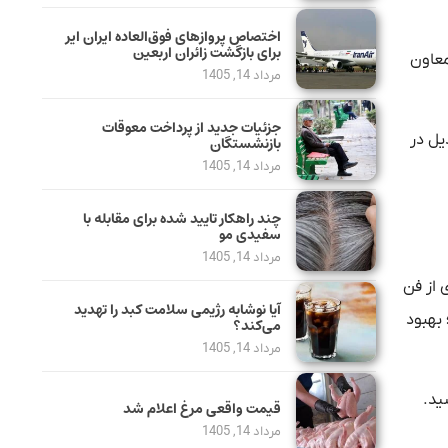
اختصاص پروازهای فوق‌العاده ایران ایر
برای بازگشت زائران اربعین
معاون
مرداد 14, 1405
جزئیات جدید از پرداخت معوقات
یل در
بازنشستگان
مرداد 14, 1405
چند راهکار تایید شده برای مقابله با
سفیدی مو
مرداد 14, 1405
 از فن
آیا نوشابه رژیمی سلامت کبد را تهدید
 بهبود
می‌کند؟
مرداد 14, 1405
ید.
قیمت واقعی مرغ اعلام شد
مرداد 14, 1405