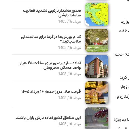
صدور هشدار نارنجی تشدید فعالیت
سامانه بارشی
ران،
مرداد 16, 1405
ی توزیع فرآورده‌های نفتی در خاورمیانه است و در ۳۱ استان کشور به‌منظور سوخت‌رسانی، ۳۷ منطقه
کدام ورزش‌ها در گرما برای سالمندان
مناسب‌ترند؟
مرداد 16, 1405
جی) داریم که حجم
آماده سازی زمین برای ساخت ۴۵ هزار
واحد مسکن محرومان
مرداد 16, 1405
 آن است، اظهار کرد:
رونا و افزایش ۷۰ درصدی تعداد زوار
قیمت طلا امروز جمعه ۱۶ مرداد ۱۴۰۵
کنان و
مرداد 16, 1405
این مناطق کشور آماده بارش باران باشند
به‌ویژه
مرداد 16, 1405