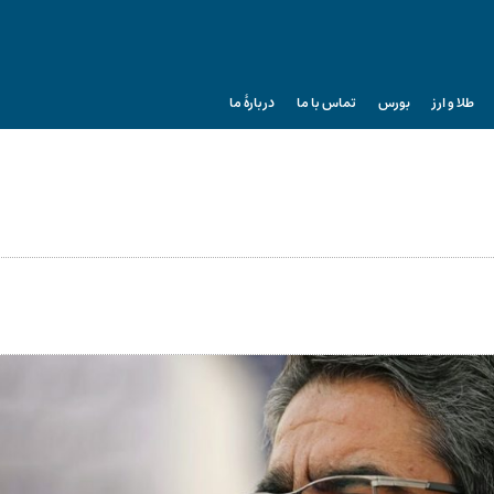
طلا و ارز
بورس
تماس با ما
دربارۀ ما