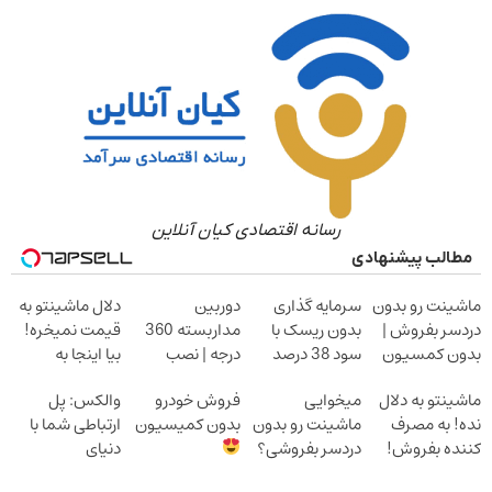
رسانه اقتصادی کیان آنلاین
مطالب پیشنهادی
ماشینت رو بدون
سرمایه گذاری
دوربین
دلال ماشینتو به
دردسر بفروش |
بدون ریسک با
مداربسته 360
قیمت نمیخره!
بدون کمسیون
سود 38 درصد
درجه | نصب
بیا اینجا به
سالانه
آسان و راحت
قیمت
ماشینتو به دلال
میخوایی
فروش خودرو
والکس: پل
بفروش*فقط
نده! به مصرف
ماشینت رو بدون
بدون کمیسیون
ارتباطی شما با
خریدار واقعی*
کننده بفروش!
دردسر بفروشی؟
دنیای
بدون پاسخ به
بدون کمیسیون
سرمایه‌گذاری