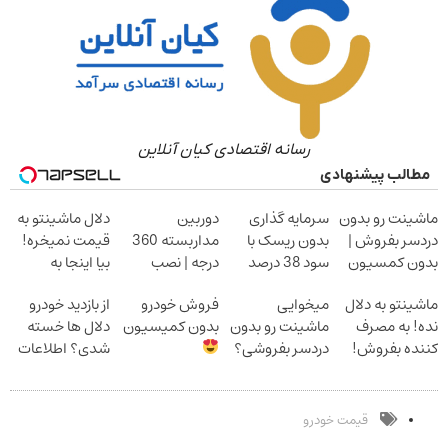
رسانه اقتصادی کیان آنلاین
مطالب پیشنهادی
ماشینت رو بدون
سرمایه گذاری
دوربین
دلال ماشینتو به
دردسر بفروش |
بدون ریسک با
مداربسته 360
قیمت نمیخره!
بدون کمسیون
سود 38 درصد
درجه | نصب
بیا اینجا به
سالانه
آسان و راحت
قیمت
ماشینتو به دلال
میخوایی
فروش خودرو
از بازدید خودرو
بفروش*فقط
نده! به مصرف
ماشینت رو بدون
بدون کمیسیون
دلال ها خسته
خریدار واقعی*
کننده بفروش!
دردسر بفروشی؟
شدی؟ اطلاعات
بدون پاسخ به
بدون کمیسیون
ماشینت رو اینجا
یک تماس
ثبت کن
قیمت خودرو