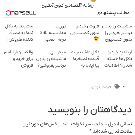
رسانه اقتصادی کیان آنلاین
مطالب پیشنهادی
ماشینت رو بدون
فروش خودرو
دوربین
ماشینتو به دلال
دردسر بفروش |
بدون کمیسیون
مداربسته 360
نده! به مصرف
بدون کمسیون
درجه | نصب
کننده بفروش!
آسان و راحت
بدون پاسخ به
از بازدید خودرو
دلال ماشینتو به
میخوایی
والکس: بازار امن
یک تماس
دلال ها خسته
قیمت نمیخره!
ماشینت رو بدون
برای خرید و
شدی؟ اطلاعات
بیا اینجا به
دردسر بفروشی؟
فروش
ماشینت رو اینجا
قیمت
بدون کمیسیون
دارایی‌های
ثبت کن
بفروش*فقط
دیجیتال
خریدار واقعی*
قیمت خودرو
دیدگاهتان را بنویسید
نشانی ایمیل شما منتشر نخواهد شد.
بخش‌های موردنیاز
علامت‌گذاری شده‌اند
*