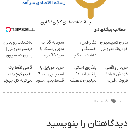
رسانه اقتصادی کیان آنلاین
مطالب پیشنهادی
بدون کمیسیون
نگاهِ قبل،
سرمایه گذاری
ماشینت رو بدون
خودروتو بفروش
خستگی
بدون ریسک با
دردسر بفروش |
داشت... نگاهِ
سود 38 درصد
بدون کمسیون
بعد، انرژی داره
سالانه
خریدار واقعی
بلفاروپلاستی
خرید موبایل با
گاهی فقط یک
بلفا با 25%
خودش میاد!
پلک بالا با ۱۰
اسنپ پی | در ۴
تغییر کوچیک،
تخفیف
فروش فوری
میلیون تخفیف
قسط بدون سود
می‌تونه کل چهرتو
ماشین در همراه
فقط ۲۵ میلیون
و کارمزد!
متحول کنه
مکانیک
تغییر طبیعی
قیمت دلار
دیدگاهتان را بنویسید