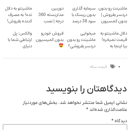
ماشینت رو بدون
سرمایه گذاری
دوربین
ماشینتو به دلال
دردسر بفروش |
بدون ریسک با
مداربسته 360
نده! به مصرف
بدون کمسیون
سود 38 درصد
درجه | نصب
کننده بفروش!
سالانه
آسان و راحت
بدون پاسخ به
دلال ماشینتو به
میخوایی
فروش خودرو
والکس: پل
یک تماس
قیمت نمیخره!
ماشینت رو بدون
بدون کمیسیون
ارتباطی شما با
بیا اینجا به
دردسر بفروشی؟
دنیای
قیمت
بدون کمیسیون
سرمایه‌گذاری
بفروش*فقط
دیجیتال
خریدار واقعی*
قیمت سکه
دیدگاهتان را بنویسید
نشانی ایمیل شما منتشر نخواهد شد.
بخش‌های موردنیاز
علامت‌گذاری شده‌اند
*
دیدگاه
*