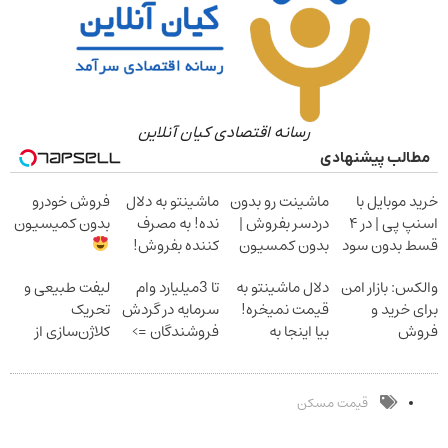
رسانه اقتصادی کیان آنلاین
مطالب پیشنهادی
خرید موبایل با
ماشینت رو بدون
ماشینتو به دلال
فروش خودرو
اسنپ پی | در ۴
دردسر بفروش |
نده! به مصرف
بدون کمیسیون
قسط بدون سود
بدون کمسیون
کننده بفروش!
و کارمزد!
بدون پاسخ به
والکس: بازار امن
دلال ماشینتو به
تا 3میلیارد وام
لیفت طبیعی و
یک تماس
برای خرید و
قیمت نمیخره!
سرمایه در گردش
تحریک
فروش
بیا اینجا به
فروشندگان =>
کلاژن‌سازی از
دارایی‌های
قیمت
فروشگاهت رو
داخل پوست با
دیجیتال
بفروش*فقط
ثبت کن
24ماه ماندگاری
خریدار واقعی*
جوان شو
قیمت مسکن