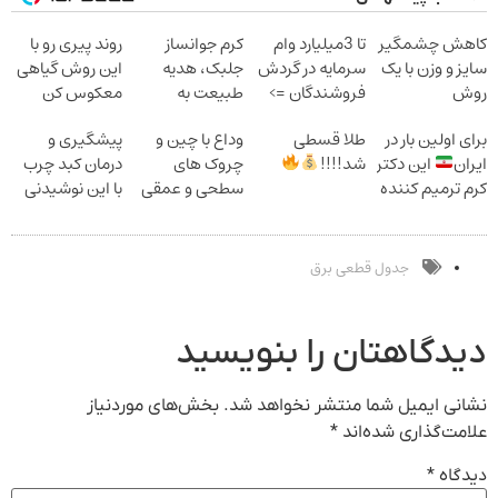
کاهش چشمگیر
تا 3میلیارد وام
کرم جوانساز
روند پیری رو با
سایز و وزن با یک
سرمایه در گردش
جلبک، هدیه
این روش گیاهی
روش
فروشندگان =>
طبیعت به
معکوس کن
خانگی60%تخفیف
فروشگاهت رو
شما(خرید با
برای اولین بار در
طلا قسطی
وداع با چین و
پیشگیری و
ثبت کن
تخفیف ویژه)
ایران
این دکتر
شد!!!!
چروک های
درمان کبد چرب
کرم ترمیم کننده
سطحی و عمقی
با این نوشیدنی
23 روزه ساخت!
پوست...
گیاهی
جدول قطعی برق
دیدگاهتان را بنویسید
نشانی ایمیل شما منتشر نخواهد شد.
بخش‌های موردنیاز
علامت‌گذاری شده‌اند
*
دیدگاه
*