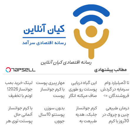
رسانه اقتصادی کیان آنلاین
مطالب پیشنهادی
تا 3میلیارد وام
این گیاه دریایی
مهار پیری پوست
لینک خرید بمب
سرمایه در گردش
پوستت رو طوری
با کرم جوانساز
جوانساز 2026!
فروشندگان =>
صاف میکنه انگار
پوست
اونم با تخفیف
فروشگاهت رو
20سال جوون
آلمانی(تخفیف
ویژه
درمان طبیعی
کرم جوانساز
بدون سوزن
با کرم جوانساز
ثبت کن
شدی
ویژه تا امشب)
چین و چروک در
جلبک، هدیه
پوستتو 10سال
آلمانی حال
30روز با کرم
طبیعت به
جوون
پوستت توی هر
جوانساز
شما(خرید با
کن50%تخفیف
فصلی