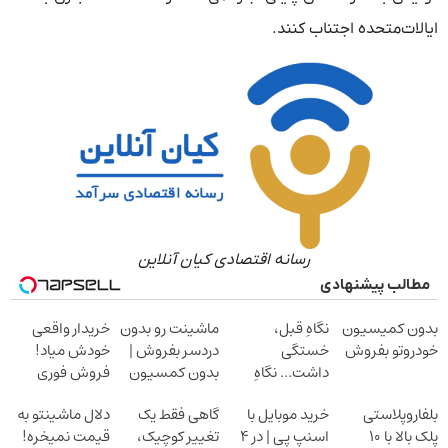
ایالات‌متحده اجتناب کنند.
رسانه اقتصادی کیان آنلاین
مطالب پیشنهادی
بدون کمیسیون
نگاهِ قبل،
ماشینت رو بدون
خریدار واقعی
خودروتو بفروش
خستگی
دردسر بفروش |
خودش میاد!
داشت... نگاهِ
بدون کمسیون
فروش فوری
بعد، انرژی داره
ماشین در همراه
بلفاروپلاستی
خرید موبایل با
گاهی فقط یک
دلال ماشینتو به
بلفا با 25%
مکانیک
پلک بالا با ۱۰
اسنپ پی | در ۴
تغییر کوچیک،
قیمت نمیخره!
تخفیف