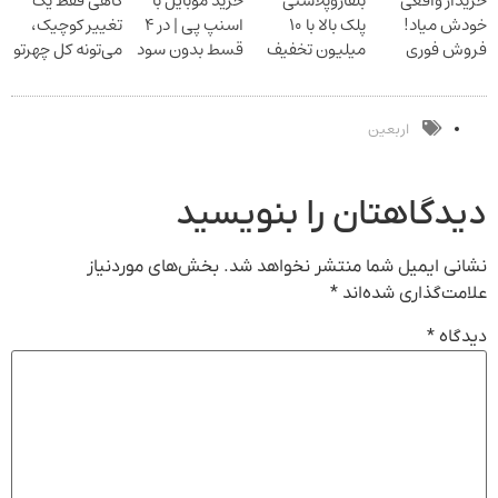
خریدار واقعی
بلفاروپلاستی
خرید موبایل با
گاهی فقط یک
بلفا با 25%
خودش میاد!
پلک بالا با ۱۰
اسنپ پی | در ۴
تغییر کوچیک،
تخفیف
فروش فوری
میلیون تخفیف
قسط بدون سود
می‌تونه کل چهرتو
ماشین در همراه
فقط ۲۵ میلیون
و کارمزد!
متحول کنه
مکانیک
تغییر طبیعی
اربعین
دیدگاهتان را بنویسید
نشانی ایمیل شما منتشر نخواهد شد.
بخش‌های موردنیاز
علامت‌گذاری شده‌اند
*
دیدگاه
*