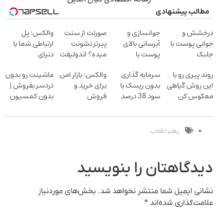
مطالب پیشنهادی
درخشش و
جوانسازی و
صورتت از سنت
والکس: پل
جوانی پوست با
آبرسانی بالای
پیرتر نشونت
ارتباطی شما با
جلبک
پوست با
میده؟ اندولیفت
دنیای
اسپیرولینا!
اسپیرولینا
برش می‌گردونه
سرمایه‌گذاری
روند پیری رو با
سرمایه گذاری
والکس: بازار امن
ماشینت رو بدون
خرید محصول با
دیجیتال
این روش گیاهی
بدون ریسک با
برای خرید و
دردسر بفروش |
تخفیف ویژه
معکوس کن
سود 38 درصد
فروش
بدون کمسیون
سالانه
دارایی‌های
دیجیتال
رهبر انقلاب
دیدگاهتان را بنویسید
نشانی ایمیل شما منتشر نخواهد شد.
بخش‌های موردنیاز
علامت‌گذاری شده‌اند
*