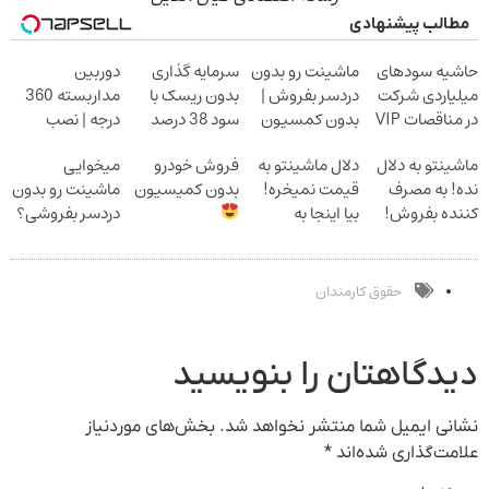
مطالب پیشنهادی
حاشیه سودهای
ماشینت رو بدون
سرمایه گذاری
دوربین
میلیاردی شرکت
دردسر بفروش |
بدون ریسک با
مداربسته 360
در مناقصات VIP
بدون کمسیون
سود 38 درصد
درجه | نصب
با اشتراکات
سالانه
آسان و راحت
ماشینتو به دلال
دلال ماشینتو به
فروش خودرو
میخوایی
ایران تندر
نده! به مصرف
قیمت نمیخره!
بدون کمیسیون
ماشینت رو بدون
کننده بفروش!
بیا اینجا به
دردسر بفروشی؟
بدون پاسخ به
قیمت
بدون کمیسیون
یک تماس
بفروش*فقط
خریدار واقعی*
حقوق کارمندان
دیدگاهتان را بنویسید
نشانی ایمیل شما منتشر نخواهد شد.
بخش‌های موردنیاز
علامت‌گذاری شده‌اند
*