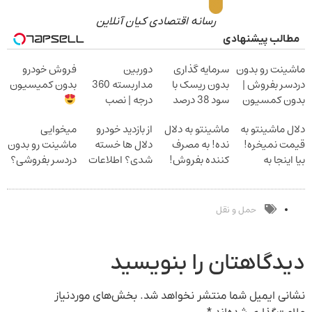
رسانه اقتصادی کیان آنلاین
مطالب پیشنهادی
ماشینت رو بدون
سرمایه گذاری
دوربین
فروش خودرو
دردسر بفروش |
بدون ریسک با
مداربسته 360
بدون کمیسیون
بدون کمسیون
سود 38 درصد
درجه | نصب
سالانه
آسان و راحت
دلال ماشینتو به
ماشینتو به دلال
از بازدید خودرو
میخوایی
قیمت نمیخره!
نده! به مصرف
دلال ها خسته
ماشینت رو بدون
بیا اینجا به
کننده بفروش!
شدی؟ اطلاعات
دردسر بفروشی؟
قیمت
بدون پاسخ به
ماشینت رو اینجا
بدون کمیسیون
بفروش*فقط
یک تماس
ثبت کن
خریدار واقعی*
حمل و نقل
دیدگاهتان را بنویسید
نشانی ایمیل شما منتشر نخواهد شد.
بخش‌های موردنیاز