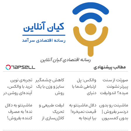
رسانه اقتصادی کیان آنلاین
مطالب پیشنهادی
صورتت از سنت
والکس: پل
کاهش چشمگیر
تجربه‌ی نوین
پیرتر نشونت
ارتباطی شما با
سایز و وزن با یک
ترید با والکس،
میده؟ اندولیفت
دنیای
روش
آینده‌ای روشن در
برش می‌گردونه
سرمایه‌گذاری
خانگی60%تخفیف
انتظار شماست
ماشینت رو بدون
دلال ماشینتو به
لیفت طبیعی و
ماشینتو به دلال
دیجیتال
دردسر بفروش |
قیمت نمیخره!
تحریک
نده! به مصرف
بدون کمسیون
بیا اینجا به
کلاژن‌سازی از
کننده بفروش!
قیمت
داخل پوست با
بدون پاسخ به
بفروش*فقط
24ماه ماندگاری
یک تماس