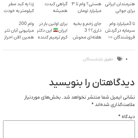
هنرمندان ایرانی
هستی؟ وام تا ۳
گیاهی کبدت
زدا یه کبد صفر
برای جوانی
میلیارد تومان
همیشه
کیلومتر به خودت
پوست! خرید با
بگیر
پرقدرته55%تخفیف
هدیه بده
تا 3میلیارد وام
جای زخم و بخیه
برای اولین بار در
وام 200
تخفیف ویژه
سرمایه در گردش
داری؟؟ 3
ایران
این دکتر
میلیونی آبان تتر.
فروشندگان =>
هفته‌ای محوش
کرم ترمیم کننده
همین الان احراز
فروشگاهت رو
کن!
23 روزه ساخت!
هویت کن!
ثبت کن
حقوق بازنشستگان
دیدگاهتان را بنویسید
نشانی ایمیل شما منتشر نخواهد شد.
بخش‌های موردنیاز
علامت‌گذاری شده‌اند
*
دیدگاه
*