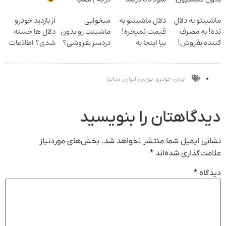
سالانه
آسان و راحت
ماشینتو به دلال
دلال ماشینتو به
میخوایی
از بازدید خودرو
نده! به مصرف
قیمت نمیخره!
ماشینت رو بدون
دلال ها خسته
کننده بفروش!
بیا اینجا به
دردسر بفروشی؟
شدی؟ اطلاعات
بدون پاسخ به
قیمت
بدون کمیسیون
ماشینت رو اینجا
یک تماس
بفروش*فقط
ثبت کن
خریدار واقعی*
ایران خودرو
بورس ایران
سایپا
,
,
دیدگاهتان را بنویسید
نشانی ایمیل شما منتشر نخواهد شد.
بخش‌های موردنیاز
علامت‌گذاری شده‌اند
*
دیدگاه
*