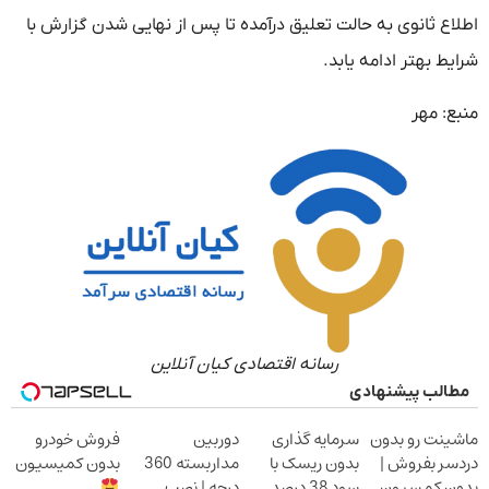
اطلاع ثانوی به حالت تعلیق درآمده تا پس از نهایی شدن گزارش با
شرایط بهتر ادامه یابد.
منبع: مهر
رسانه اقتصادی کیان آنلاین
مطالب پیشنهادی
ماشینت رو بدون
سرمایه گذاری
دوربین
فروش خودرو
دردسر بفروش |
بدون ریسک با
مداربسته 360
بدون کمیسیون
بدون کمسیون
سود 38 درصد
درجه | نصب