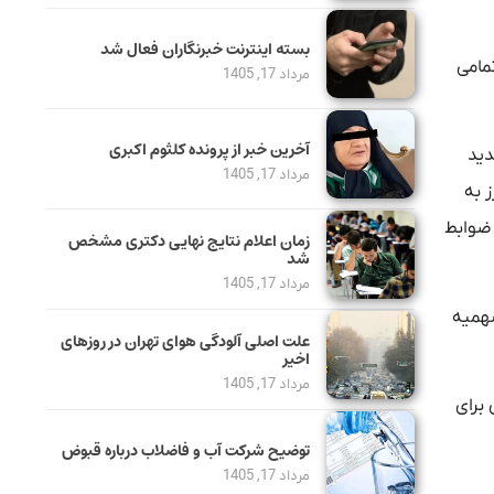
بسته اینترنت خبرنگاران فعال شد
صوب هیأت وزیران)، تمامی
مرداد 17, 1405
آخرین خبر از پرونده کلثوم اکبری
دید
مرداد 17, 1405
 به
 ضوابط
زمان اعلام نتایج نهایی دکتری مشخص
شد
مرداد 17, 1405
‌سازی سهمیه
علت اصلی آلودگی هوای تهران در روزهای
اخیر
مرداد 17, 1405
ی برای
توضیح شرکت آب و فاضلاب درباره قبوض
مرداد 17, 1405