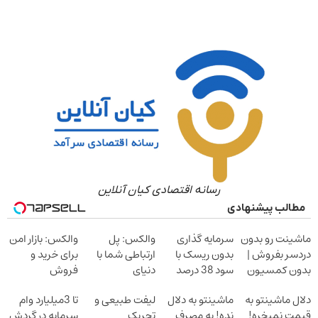
رسانه اقتصادی کیان آنلاین
مطالب پیشنهادی
ماشینت رو بدون
سرمایه گذاری
والکس: پل
والکس: بازار امن
دردسر بفروش |
بدون ریسک با
ارتباطی شما با
برای خرید و
بدون کمسیون
سود 38 درصد
دنیای
فروش
سالانه
سرمایه‌گذاری
دارایی‌های
دلال ماشینتو به
ماشینتو به دلال
لیفت طبیعی و
تا 3میلیارد وام
دیجیتال
دیجیتال
قیمت نمیخره!
نده! به مصرف
تحریک
سرمایه در گردش