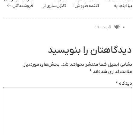
بیا اینجا به
کننده بفروش!
کلاژن‌سازی از
فروشندگان =>
قیمت
بدون پاسخ به
داخل پوست با
فروشگاهت رو
بفروش*فقط
یک تماس
24ماه ماندگاری
ثبت کن
خریدار واقعی*
جوان شو
قیمت طلا
دیدگاهتان را بنویسید
نشانی ایمیل شما منتشر نخواهد شد.
بخش‌های موردنیاز
علامت‌گذاری شده‌اند
*
دیدگاه
*