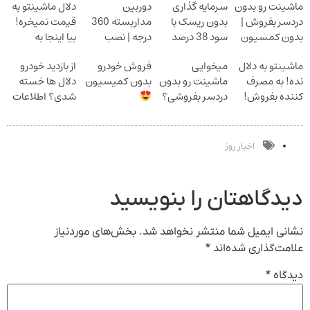
ماشینت رو بدون
سرمایه گذاری
دوربین
دلال ماشینتو به
دردسر بفروش |
بدون ریسک با
مداربسته 360
قیمت نمیخره!
بدون کمسیون
سود 38 درصد
درجه | نصب
بیا اینجا به
سالانه
آسان و راحت
قیمت
ماشینتو به دلال
میخوایی
فروش خودرو
از بازدید خودرو
بفروش*فقط
نده! به مصرف
ماشینت رو بدون
بدون کمیسیون
دلال ها خسته
خریدار واقعی*
کننده بفروش!
دردسر بفروشی؟
شدی؟ اطلاعات
بدون پاسخ به
بدون کمیسیون
ماشینت رو اینجا
یک تماس
ثبت کن
اخبار روز
دیدگاهتان را بنویسید
نشانی ایمیل شما منتشر نخواهد شد.
بخش‌های موردنیاز
علامت‌گذاری شده‌اند
*
دیدگاه
*