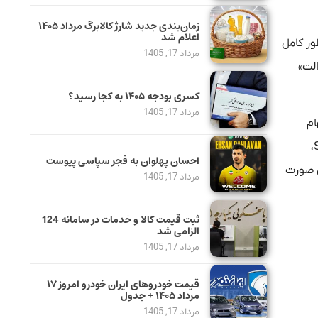
زمان‌بندی جدید شارژ کالابرگ مرداد ۱۴۰۵
اعلام شد
ور کامل
مرداد 17, 1405
الت»
کسری بودجه ۱۴۰۵ به کجا رسید؟
مرداد 17, 1405
ام
عدالت هستند، اما تاکنون هیچ سودی دریافت نکرده‌اند. این افراد فرصت دارند تا ۲۲ دی‌ماه با مراجعه به سامانه سجام به نشانی Sejam.ir،
احسان پهلوان به فجر سپاسی پیوست
ی صورت
مرداد 17, 1405
ثبت قیمت کالا و خدمات در سامانه 124
الزامی شد
مرداد 17, 1405
قیمت خودرو‌های ایران خودرو امروز ۱۷
مرداد ۱۴۰۵ + جدول
مرداد 17, 1405