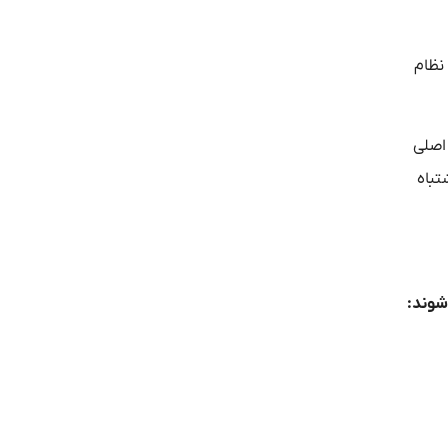
نظام
 اصلی
تباه
شوند: