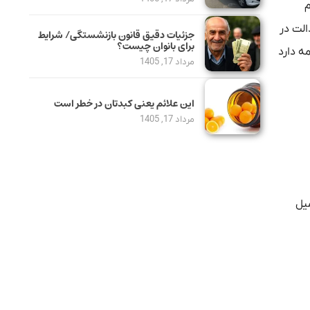
م
الت در
جزئیات دقیق قانون بازنشستگی/ شرایط
برای بانوان چیست؟
مستمر ادامه دارد
مرداد 17, 1405
این علائم یعنی کبدتان در خطر است
مرداد 17, 1405
یل