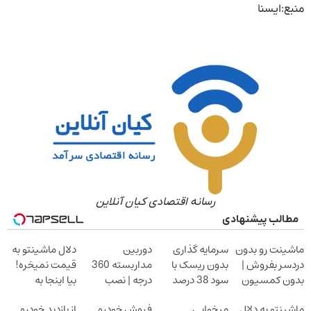
منبع:ایسنا
رسانه اقتصادی کیان آنلاین
مطالب پیشنهادی
ماشینت رو بدون
سرمایه گذاری
دوربین
دلال ماشینتو به
دردسر بفروش |
بدون ریسک با
مداربسته 360
قیمت نمیخره!
بدون کمسیون
سود 38 درصد
درجه | نصب
بیا اینجا به
سالانه
آسان و راحت
قیمت
ماشینتو به دلال
میخوایی
فروش خودرو
از بازدید خودرو
بفروش*فقط