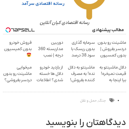
رسانه اقتصادی کیان آنلاین
مطالب پیشنهادی
ماشینت رو بدون
سرمایه گذاری
دوربین
فروش خودرو
دردسر بفروش |
بدون ریسک با
مداربسته 360
بدون کمیسیون
بدون کمسیون
سود 38 درصد
درجه | نصب
سالانه
آسان و راحت
دلال ماشینتو به
ماشینتو به دلال
از بازدید خودرو
میخوایی
قیمت نمیخره!
نده! به مصرف
دلال ها خسته
ماشینت رو بدون
بیا اینجا به
کننده بفروش!
شدی؟ اطلاعات
دردسر بفروشی؟
قیمت
بدون پاسخ به
ماشینت رو اینجا
بدون کمیسیون
بفروش*فقط
یک تماس
ثبت کن
خریدار واقعی*
جنگ
حمل و نقل
,
دیدگاهتان را بنویسید