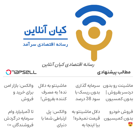
رسانه اقتصادی کیان آنلاین
مطالب پیشنهادی
ماشینت رو بدون
سرمایه گذاری
ماشینتو به دلال
والکس: بازار امن
دردسر بفروش |
بدون ریسک با
نده! به مصرف
برای خرید و
بدون کمسیون
سود 38 درصد
کننده بفروش!
فروش
سالانه
بدون پاسخ به
دارایی‌های
فروش خودرو
دلال ماشینتو به
والکس: پل
تا 3میلیارد وام
یک تماس
دیجیتال
بدون کمیسیون
قیمت نمیخره!
ارتباطی شما با
سرمایه در گردش
بیا اینجا به
دنیای
فروشندگان =>
قیمت
سرمایه‌گذاری
فروشگاهت رو