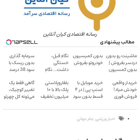
رسانه اقتصادی کیان آنلاین
مطالب پیشنهادی
ماشینت رو بدون
بدون کمیسیون
نگاهِ قبل،
سرمایه گذاری
دردسر بفروش |
خودروتو بفروش
خستگی
بدون ریسک با
بدون کمسیون
داشت... نگاهِ
سود 38 درصد
بعد، انرژی داره
سالانه
خریدار واقعی
خرید موبایل با
بلفاروپلاستی
گاهی فقط یک
بلفا با 25%
خودش میاد!
اسنپ پی | در ۴
پلک بالا با ۱۰
تغییر کوچیک،
تخفیف
فروش فوری
قسط بدون سود
میلیون تخفیف
می‌تونه کل چهرتو
ماشین در همراه
و کارمزد!
فقط ۲۵ میلیون
متحول کنه
مکانیک
تغییر طبیعی
اخبار ورزشی
جام جهانی
,