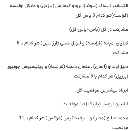
الکساندر ایساک (سوئد)، برونو گیمارش (برزیل) و مایکل اولیسه
(فرانسه)هر کدام 3 پاس گل
مشارکت در گل (پاس+پاس گل)
کیلیان امباپه (فرانسه) و لیونل مسی (آرژانتین) هر کدام با 6
مشارکت
دنیز اونداو (آلمان) ، عثمان دمبله (فرانسه) و وینیسیوس جونیور
(برزیل) هر کدام با 5 مشارکت
ایجاد بیشترین موقعیت گل:
لیاندرو تروسار (بلژیک) 15 موقعیت
محمد صلاح (مصر) و اشرف حکیمی (مراکش) هر کدام با 11
موقعیت