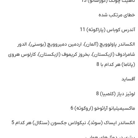
تاهیت چونگ (کوراسائو) 13
خطای مرتکب شده
آندرس کوباس (پاراگوئه) 11
الکساندر پاولوویچ (آلمان)، اردمین دمیروویچ (بوسنی)، الدور
شامرادوف (ازبکستان)، بخروز کریموف (ازبکستان)، کارلوس هروی
(پاناما) هر کدام با 8
آفساید
لوئیز دیاز (کلمبیا) 8
ماکسیمیلیانو آرائوخو (اروگوئه) 6
الکساندر ایساک (سوئد)، نیکولاس جکسون (سنگال) هر کدام 5
برتری در دوئل‌های هوایی