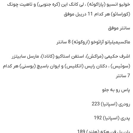
خولیو انسیو (پاراگوئه) ، لی کانگ این (کره جنوبی) و تاهیت چونگ
(کوراسائو) هر کدام 11 دریبل موفق
سانتر موفق
ماکسیمیلیانو آرائوخو (اروگوئه) 8 سانتر
اشرف حکیمی (مراکش)، استفن استاکیو (کانادا)، مارسل سابیتزر
(سوئیس) ، دکلان رایس (انگلیس) و ایوان باسیچ (بوسنی) هر کدام
7 سانتر
پاس رو به جلو
رودری (اسپانیا) 223
پدری (اسپانیا) 192
یان پل فن هکه (هلند) 189