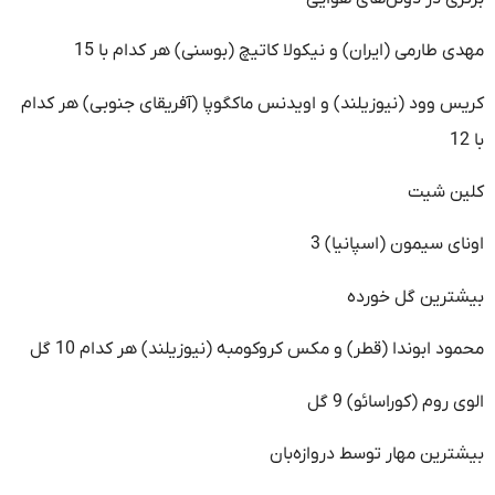
مهدی طارمی (ایران) و نیکولا کاتیچ (بوسنی) هر کدام با 15
کریس وود (نیوزیلند) و اویدنس ماکگوپا (آفریقای جنوبی) هر کدام
با 12
کلین شیت
اونای سیمون (اسپانیا) 3
بیشترین گل خورده
محمود ابوندا (قطر) و مکس کروکومبه (نیوزیلند) هر کدام 10 گل
الوی روم (کوراسائو) 9 گل
بیشترین مهار توسط دروازه‌بان