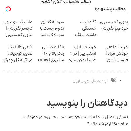
رسانه اقتصادی کیان آنلاین
الب پیشنهادی
ن کمیسیون
نگاهِ قبل،
سرمایه گذاری
ماشینت رو بدون
روتو بفروش
خستگی
بدون ریسک با
دردسر بفروش |
داشت... نگاهِ
سود 38 درصد
بدون کمسیون
بعد، انرژی داره
سالانه
ار واقعی
خرید موبایل با
بلفاروپلاستی
گاهی فقط یک
بلفا با 25%
ش میاد!
اسنپ پی | در ۴
پلک بالا با ۱۰
تغییر کوچیک،
تخفیف
ش فوری
قسط بدون سود
میلیون تخفیف
می‌تونه کل چهرتو
ین در همراه
و کارمزد!
فقط ۲۵ میلیون
متحول کنه
نیک
تغییر طبیعی
ارز دیجیتال
بورس ایران
,
دگاهتان را بنویسید
نی ایمیل شما منتشر نخواهد شد.
بخش‌های موردنیاز
مت‌گذاری شده‌اند
*