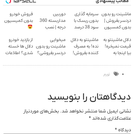
مطالب پیشنهادی
ماشینت رو بدون
سرمایه گذاری
دوربین
فروش خودرو
دردسر بفروش |
بدون ریسک با
مداربسته 360
بدون کمیسیون
بدون کمسیون
سود 38 درصد
درجه | نصب
سالانه
آسان و راحت
دلال ماشینتو به
ماشینتو به دلال
میخوایی
از بازدید خودرو
قیمت نمیخره!
نده! به مصرف
ماشینت رو بدون
دلال ها خسته
بیا اینجا به
کننده بفروش!
دردسر بفروشی؟
شدی؟ اطلاعات
قیمت
بدون پاسخ به
بدون کمیسیون
ماشینت رو اینجا
بفروش*فقط
یک تماس
ثبت کن
خریدار واقعی*
تورم
دیدگاهتان را بنویسید
نشانی ایمیل شما منتشر نخواهد شد.
بخش‌های موردنیاز
علامت‌گذاری شده‌اند
*
دیدگاه
*