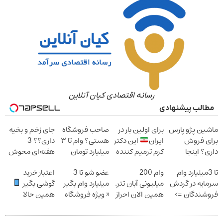
رسانه اقتصادی کیان آنلاین
پیشنهادی
و پارس
برای اولین بار در
صاحب فروشگاه
جای زخم و بخیه
وش
ایران
این دکتر
هستی؟ وام تا ۳
داری؟؟ 3
جا
کرم ترمیم کننده
میلیارد تومان
هفته‌ای محوش
فروشش
23 روزه ساخت!
بگیر
کن!
ارد وام
وام 200
عضو شو تا 3
اعتبار خرید
ر گردش
میلیونی آبان تتر.
میلیارد وام بگیر
گوشی بگیر
ان =>
همین الان احراز
« ویژه فروشگاه
همین حالا
ت رو
هویت کن!
ها »
درخواست اعتبار
بده