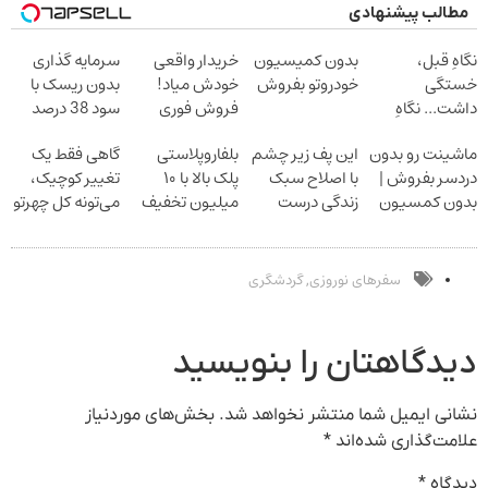
مطالب پیشنهادی
نگاهِ قبل،
بدون کمیسیون
خریدار واقعی
سرمایه گذاری
خستگی
خودروتو بفروش
خودش میاد!
بدون ریسک با
داشت... نگاهِ
فروش فوری
سود 38 درصد
بعد، انرژی داره
ماشین در همراه
سالانه
ماشینت رو بدون
این پف زیر چشم
بلفاروپلاستی
گاهی فقط یک
بلفا با 25%
مکانیک
دردسر بفروش |
با اصلاح سبک
پلک بالا با ۱۰
تغییر کوچیک،
تخفیف
بدون کمسیون
زندگی درست
میلیون تخفیف
می‌تونه کل چهرتو
بشو نیست
فقط ۲۵ میلیون
متحول کنه
مشاوره رایگان
تغییر طبیعی
بگیر
سفرهای نوروزی
گردشگری
,
دیدگاهتان را بنویسید
نشانی ایمیل شما منتشر نخواهد شد.
بخش‌های موردنیاز
علامت‌گذاری شده‌اند
*
دیدگاه
*