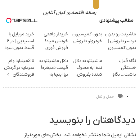
رسانه اقتصادی کیان آنلاین
مطالب پیشنهادی
ماشینت رو بدون
بدون کمیسیون
خریدار واقعی
خرید موبایل با
دردسر بفروش |
خودروتو بفروش
خودش میاد!
اسنپ پی | در ۴
بدون کمسیون
فروش فوری
قسط بدون سود
ماشین در همراه
و کارمزد!
نگاهِ قبل،
ماشینتو به دلال
دلال ماشینتو به
تا 3میلیارد وام
مکانیک
خستگی
نده! به مصرف
قیمت نمیخره!
سرمایه در گردش
داشت... نگاهِ
کننده بفروش!
بیا اینجا به
فروشندگان =>
بعد، انرژی داره
بدون پاسخ به
قیمت
فروشگاهت رو
بلفا با 25%
یک تماس
بفروش*فقط
ثبت کن
تخفیف
خریدار واقعی*
حمل و نقل
دیدگاهتان را بنویسید
نشانی ایمیل شما منتشر نخواهد شد.
بخش‌های موردنیاز