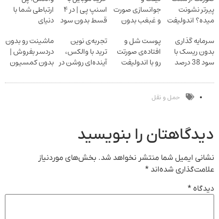
پیرتر نشونت
جوانسازی صورت
اسنپ پی | در ۴
ارتباطی شما با
میده؟ اندولیفت
و غبغب بدون
قسط بدون سود
دنیای
برش می‌گردونه
جراحی و دوران
و کارمزد!
سرمایه‌گذاری
سرمایه گذاری
پوست شل و
تجربه‌ی نوین
ماشینت رو بدون
نقاهت
دیجیتال
بدون ریسک با
افتاده‌ی صورتت
ترید با والکس،
دردسر بفروش |
سود 38 درصد
رو با اندولیفت
آینده‌ای روشن در
بدون کمسیون
سالانه
جوونش کن
انتظار شماست
حمل و نقل
دیدگاهتان را بنویسید
نشانی ایمیل شما منتشر نخواهد شد.
بخش‌های موردنیاز
علامت‌گذاری شده‌اند
*
دیدگاه
*