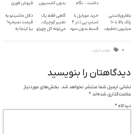
داشت... نگاهِ
بدون کمسیون
فروش فوری
بعد، انرژی داره
ماشین در همراه
بلفاروپلاستی
خرید موبایل با
گاهی فقط یک
دلال ماشینتو به
بلفا با 25%
مکانیک
پلک بالا با ۱۰
اسنپ پی | در ۴
تغییر کوچیک،
قیمت نمیخره!
تخفیف
میلیون تخفیف
قسط بدون سود
می‌تونه کل چهرتو
بیا اینجا به
فقط ۲۵ میلیون
و کارمزد!
متحول کنه
قیمت
تغییر طبیعی
بفروش*فقط
خریدار واقعی*
بورس ایران
دیدگاهتان را بنویسید
نشانی ایمیل شما منتشر نخواهد شد.
بخش‌های موردنیاز
علامت‌گذاری شده‌اند
*
دیدگاه
*