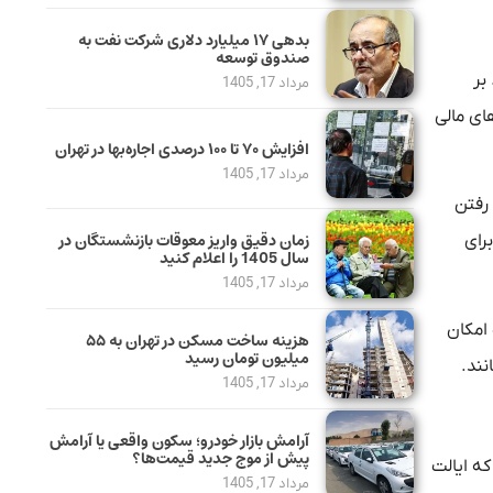
بدهی ١٧ میلیارد دلاری شرکت نفت به
صندوق توسعه
بر
مرداد 17, 1405
‌ های مالی
افزایش ۷۰ تا ۱۰۰ درصدی اجاره‌بها در تهران
مرداد 17, 1405
 رفتن
زمان دقیق واریز معوقات بازنشستگان در
رای
سال 1405 را اعلام کنید
مرداد 17, 1405
 امکان
هزینه ساخت مسکن در تهران به ۵۵
میلیون تومان رسید
نند.
مرداد 17, 1405
آرامش بازار خودرو؛ سکون واقعی یا آرامش
پیش از موج جدید قیمت‌ها؟
ه ایالت
مرداد 17, 1405