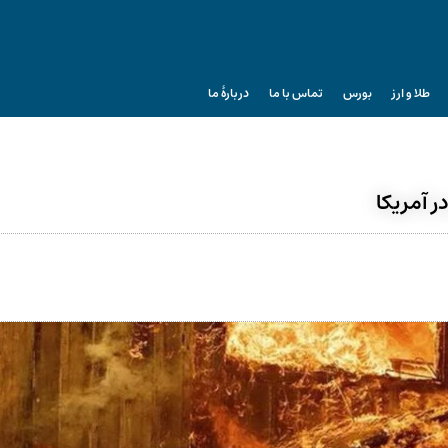
طلا و ارز
بورس
تماس با ما
دربارۀ ما
ر آمریکا