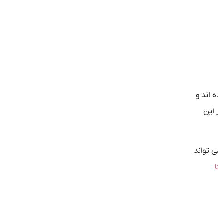
 اند و
 این
‌ تواند
ا