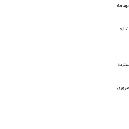
 بودجه
دازه
سترده
 ضروری