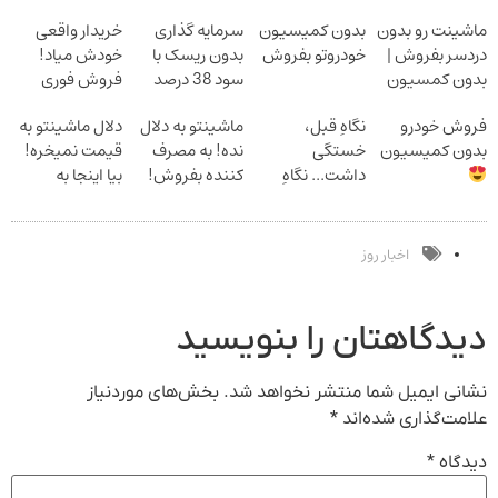
ماشینت رو بدون
بدون کمیسیون
سرمایه گذاری
خریدار واقعی
دردسر بفروش |
خودروتو بفروش
بدون ریسک با
خودش میاد!
بدون کمسیون
سود 38 درصد
فروش فوری
سالانه
ماشین در همراه
فروش خودرو
نگاهِ قبل،
ماشینتو به دلال
دلال ماشینتو به
مکانیک
بدون کمیسیون
خستگی
نده! به مصرف
قیمت نمیخره!
داشت... نگاهِ
کننده بفروش!
بیا اینجا به
بعد، انرژی داره
بدون پاسخ به
قیمت
بلفا با 25%
یک تماس
بفروش*فقط
تخفیف
خریدار واقعی*
اخبار روز
دیدگاهتان را بنویسید
نشانی ایمیل شما منتشر نخواهد شد.
بخش‌های موردنیاز
علامت‌گذاری شده‌اند
*
دیدگاه
*